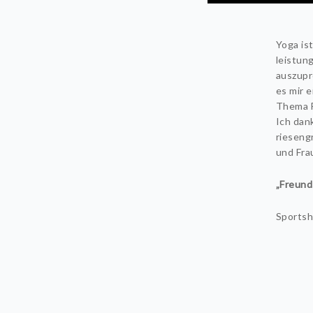
Yoga is
leistun
auszupr
es mir 
Thema F
Ich dan
rieseng
und Fra
„Freund
Sportsh