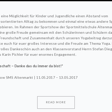
t eine Möglichkeit für Kinder und Jugendliche einen Abstand vom
gsorientierten Alltag zu bekommen und einmal eine etwas andere S
obieren. Im Rahmen der Sportshow der Sportmittelschule Altenma
eine große Freude gemeinsam mit den Schülerinnen und Schülern d
reundschaft und Zusammenhalt durch unseren Yogabeitrag darzus
ke euch für euer großes Interesse und die Freude am Thema Yoga. 
roßes Dankeschön auch an den Klassenvorstand Herrn Stefan Die
u Karin Pichler für euer enormes Engagement.
schaft – Danke das du immer da bist!“
ow SMS Altenmarkt | 11.05.2017 – 13.05.2017
READ MORE