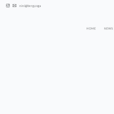
nini@berg.yoga
HOME
NEWS