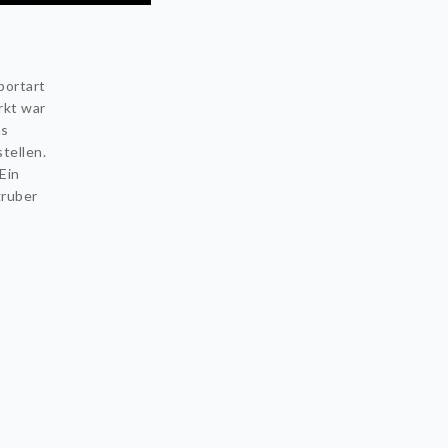
portart
rkt war
as
tellen.
Ein
gruber