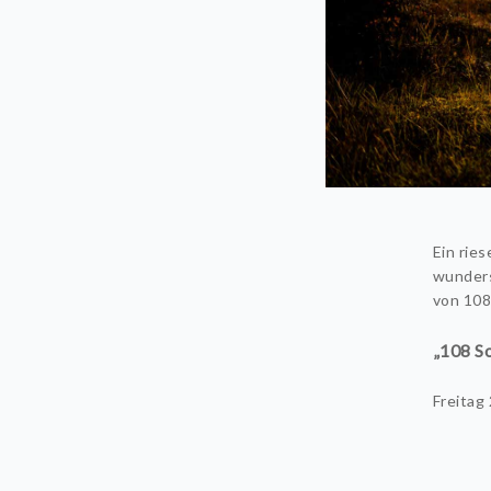
Ein rie
wunders
von 108
„108 S
Freitag