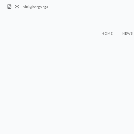
nini@berg.yoga
HOME
NEWS