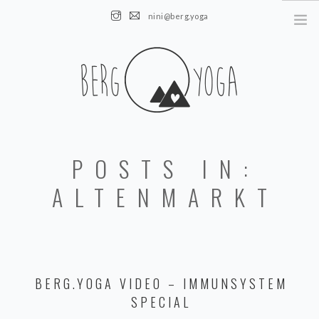
nini@berg.yoga
AUSTRIA || Obertauern || Altenmarkt
HOME
POSTS IN:
NEWS
ÜBER MICH
ALTENMARKT
KURSE
EVENTS
KONTAKT
BERG.YOGA VIDEO – IMMUNSYSTEM
SPECIAL