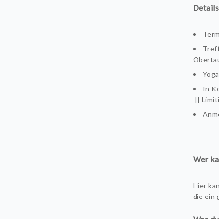
Details
Term
Tref
Oberta
Yoga
In K
|| Limi
Anme
Wer ka
Hier kan
die ein
Was du