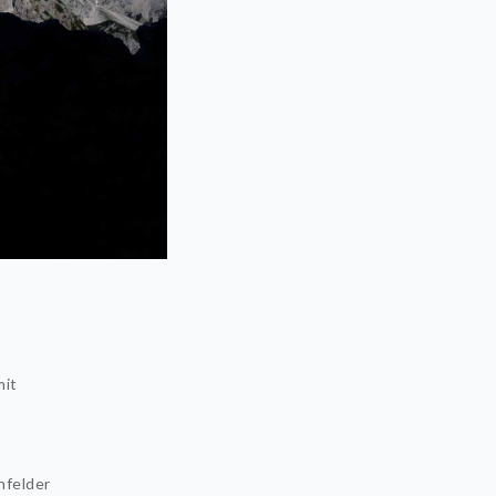
mit
nfelder