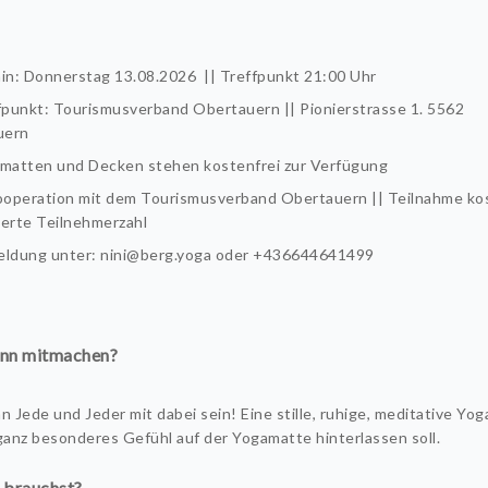
in: Donnerstag 13.08.2026 || Treffpunkt 21:00 Uhr
fpunkt: Tourismusverband Obertauern || Pionierstrasse 1. 5562
uern
matten und Decken stehen kostenfrei zur Verfügung
ooperation mit dem Tourismusverband Obertauern || Teilnahme ko
tierte Teilnehmerzahl
ldung unter: nini@berg.yoga oder +436644641499
nn mitmachen?
n Jede und Jeder mit dabei sein! Eine stille, ruhige, meditative Yog
 ganz besonderes Gefühl auf der Yogamatte hinterlassen soll.
 brauchst?