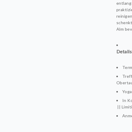
entlang
praktiz
reinige
schenkt
Alm bev
Details
Term
Tref
Oberta
Yoga
In K
|| Limi
Anme