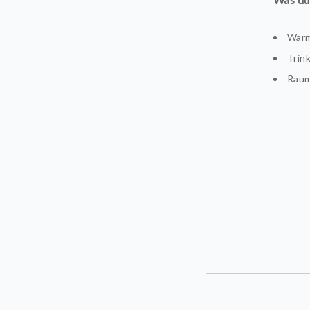
Warm
Trin
Raum