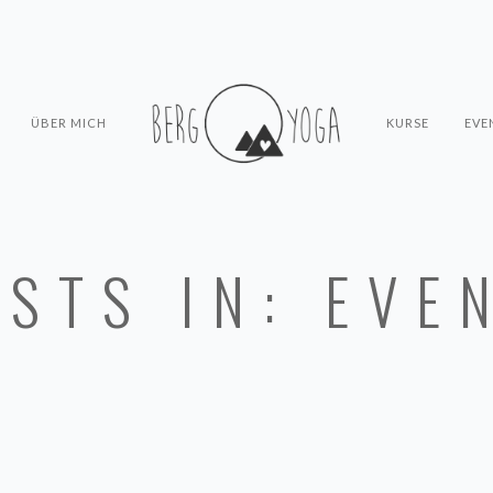
ÜBER MICH
KURSE
EVE
STS IN: EVE