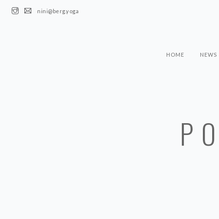
nini@berg.yoga
HOME
NEWS
PO