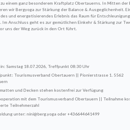
 zu einem ganz besonderem Kraftplatz Obertauerns. In Mitten der
ieren wir Bergyoga zur Stärkung der Balance & Ausgeglichenheit. Ei
ndes und energetisierendes Erlebnis das Raum für Entschleunigung
. Im Anschluss geht es zur gemütlichen Einkehr & Stärkung zur T
or uns der Weg zurück in den Ort führt.
in: Samstag 18.07.2026, Treffpunkt 08:30 Uhr
fpunkt: Tourismusverband Obertauern || Pionierstrasse 1. 5562
uern
matten und Decken stehen kostenfrei zur Verfügung
ooperation mit dem Tourismusverband Obertauern || Teilnahme ko
tierte Teilnehmerzahl
ldung unter: nini@berg.yoga oder +436644641499