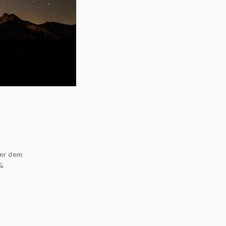
ter dem
&