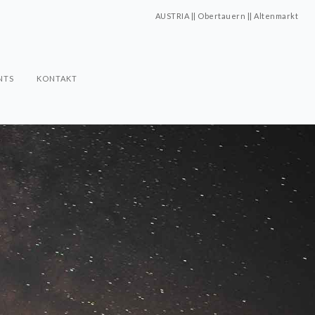
AUSTRIA || Obertauern || Altenmarkt
NTS
KONTAKT