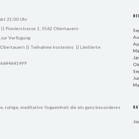
NE
nkt 21:00 Uhr
|| Pionierstrasse 1. 5562 Obertauern
Se
Au
 zur Verfügung
Ap
bertauern || Teilnahme kostenlos || Limitierte
Mä
Jä
436644641499
Ok
Se
Ju
Ma
KA
lle, ruhige, meditative Yogaeinheit die ein ganz besonderes
Jo