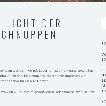
 LICHT DER
SCHNUPPEN
NE
VO
10
BE
BE
einsam wandern wir mit Laternen zu einem ganz speziellen
NT
lpha-Aurigiden-Maximum praktizieren wir umgeben von
BE
meditation für unsere Herzen.
AU
10
n, wo Zeit & Raum zum gemütlichen Beisammensitzen ist. Ich
BE
YO