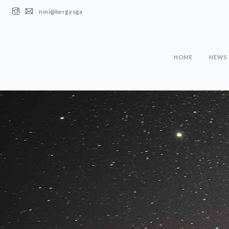
nini@berg.yoga
HOME
NEWS